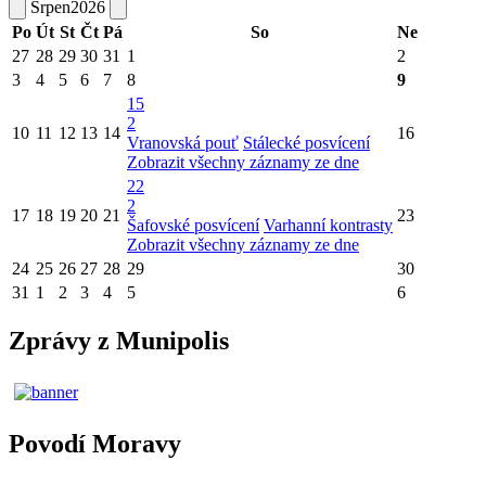
Srpen
2026
Po
Út
St
Čt
Pá
So
Ne
27
28
29
30
31
1
2
3
4
5
6
7
8
9
15
2
10
11
12
13
14
16
Vranovská pouť
Stálecké posvícení
Zobrazit všechny záznamy ze dne
22
2
17
18
19
20
21
23
Šafovské posvícení
Varhanní kontrasty
Zobrazit všechny záznamy ze dne
24
25
26
27
28
29
30
31
1
2
3
4
5
6
Zprávy z Munipolis
Povodí Moravy