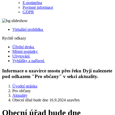
E-podatelna
Povinné informace
GDPR
Virtuální prohlídka
Rychlé odkazy
Úřední deska
Místní poplatky
Ubytování
Vyhlášky a nařízení
Informace o uzavírce mostu přes řeku Dyji naleznete
pod odkazem "Pro občany" v sekci aktuality.
Úvodní stránka
Pro občany
Aktuality
Obecní úřad bude dne 16.9.2024 uzavřen
Obecní úřad bude dne