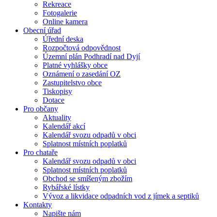
Rekreace
Fotogalerie
Online kamera
Obecní úřad
Úřední deska
Rozpočtová odpovědnost
Územní plán Podhradí nad Dyjí
Platné vyhlášky obce
Oznámení o zasedání OZ
Zastupitelstvo obce
Tiskopisy
Dotace
Pro občany
Aktuality
Kalendář akcí
Kalendář svozu odpadů v obci
Splatnost místních poplatků
Pro chataře
Kalendář svozu odpadů v obci
Splatnost místních poplatků
Obchod se smíšeným zbožím
Rybářské lístky
Vývoz a likvidace odpadních vod z jímek a septiků
Kontakty
Napište nám