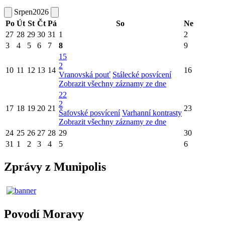
Srpen
2026
Po
Út
St
Čt
Pá
So
Ne
27
28
29
30
31
1
2
3
4
5
6
7
8
9
15
2
10
11
12
13
14
16
Vranovská pouť
Stálecké posvícení
Zobrazit všechny záznamy ze dne
22
2
17
18
19
20
21
23
Šafovské posvícení
Varhanní kontrasty
Zobrazit všechny záznamy ze dne
24
25
26
27
28
29
30
31
1
2
3
4
5
6
Zprávy z Munipolis
Povodí Moravy