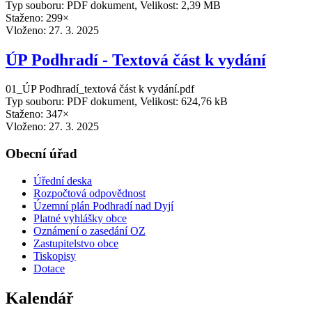
Typ souboru: PDF dokument, Velikost: 2,39 MB
Staženo: 299×
Vloženo:
27. 3. 2025
ÚP Podhradí - Textová část k vydání
01_ÚP Podhradí_textová část k vydání.pdf
Typ souboru: PDF dokument, Velikost: 624,76 kB
Staženo: 347×
Vloženo:
27. 3. 2025
Obecní úřad
Úřední deska
Rozpočtová odpovědnost
Územní plán Podhradí nad Dyjí
Platné vyhlášky obce
Oznámení o zasedání OZ
Zastupitelstvo obce
Tiskopisy
Dotace
Kalendář