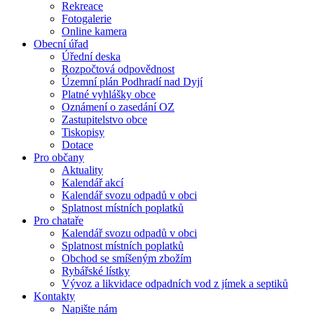
Rekreace
Fotogalerie
Online kamera
Obecní úřad
Úřední deska
Rozpočtová odpovědnost
Územní plán Podhradí nad Dyjí
Platné vyhlášky obce
Oznámení o zasedání OZ
Zastupitelstvo obce
Tiskopisy
Dotace
Pro občany
Aktuality
Kalendář akcí
Kalendář svozu odpadů v obci
Splatnost místních poplatků
Pro chataře
Kalendář svozu odpadů v obci
Splatnost místních poplatků
Obchod se smíšeným zbožím
Rybářské lístky
Vývoz a likvidace odpadních vod z jímek a septiků
Kontakty
Napište nám