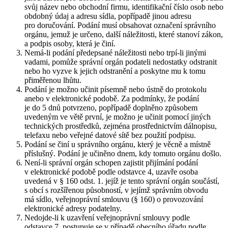
svůj název nebo obchodní firmu, identifikační číslo osob nebo
obdobný údaj a adresu sídla, popřípadě jinou adresu
pro doručování. Podání musí obsahovat označení správního
orgánu, jemuž je určeno, další náležitosti, které stanoví zákon,
a podpis osoby, která je činí.
Nemá-li podání předepsané náležitosti nebo trpí-li jinými
vadami, pomůže správní orgán podateli nedostatky odstranit
nebo ho vyzve k jejich odstranění a poskytne mu k tomu
přiměřenou lhůtu.
Podání je možno učinit písemně nebo ústně do protokolu
anebo v elektronické podobě. Za podmínky, že podání
je do 5 dnů potvrzeno, popřípadě doplněno způsobem
uvedeným ve větě první, je možno je učinit pomocí jiných
technických prostředků, zejména prostřednictvím dálnopisu,
telefaxu nebo veřejné datové sítě bez použití podpisu.
Podání se činí u správního orgánu, který je věcně a místně
příslušný. Podání je učiněno dnem, kdy tomuto orgánu došlo.
Není-li správní orgán schopen zajistit přijímání podání
v elektronické podobě podle odstavce 4, uzavře osoba
uvedená v § 160 odst. 1. jejíž je tento správní orgán součástí,
s obcí s rozšířenou působností, v jejímž správním obvodu
má sídlo, veřejnoprávní smlouvu (§ 160) o provozování
elektronické adresy podatelny.
Nedojde-li k uzavření veřejnoprávní smlouvy podle
odstavce 7, postupuje se v případě obecního úřadu podle