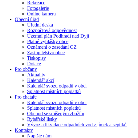
Rekreace
Fotogalerie
Online kamera
Obecní úřad
Úřední deska
Rozpočtová odpovědnost
Územní plán Podhradí nad Dyjí
Platné vyhlášky obce
Oznámení o zasedání OZ
Zastupitelstvo obce
Tiskopisy
Dotace
Pro občany
Aktuality
Kalendář akcí
Kalendář svozu odpadů v obci
Splatnost místních poplatků
Pro chataře
Kalendář svozu odpadů v obci
Splatnost místních poplatků
Obchod se smíšeným zbožím
Rybářské lístky
Vývoz a likvidace odpadních vod z jímek a septiků
Kontakty
Napište nám