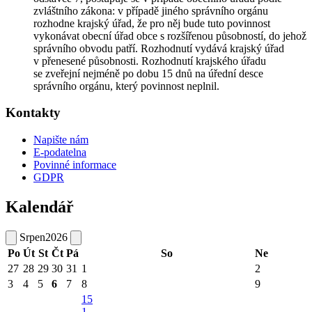
zvláštního zákona: v případě jiného správního orgánu
rozhodne krajský úřad, že pro něj bude tuto povinnost
vykonávat obecní úřad obce s rozšířenou působností, do jehož
správního obvodu patří. Rozhodnutí vydává krajský úřad
v přenesené působnosti. Rozhodnutí krajského úřadu
se zveřejní nejméně po dobu 15 dnů na úřední desce
správního orgánu, který povinnost neplnil.
Kontakty
Napište nám
E-podatelna
Povinné informace
GDPR
Kalendář
Srpen
2026
Po
Út
St
Čt
Pá
So
Ne
27
28
29
30
31
1
2
3
4
5
6
7
8
9
15
1