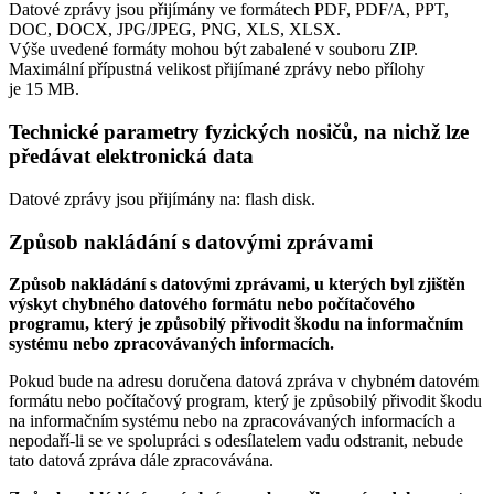
Datové zprávy jsou přijímány ve formátech
PDF, PDF/A, PPT,
DOC, DOCX, JPG/JPEG, PNG, XLS, XLSX.
Výše uvedené formáty mohou být zabalené v souboru ZIP.
Maximální přípustná velikost přijímané zprávy nebo přílohy
je
15 MB
.
Technické parametry fyzických nosičů, na nichž lze
předávat elektronická data
Datové zprávy jsou přijímány na:
flash disk.
Způsob nakládání s datovými zprávami
Způsob nakládání s datovými zprávami, u kterých byl zjištěn
výskyt chybného datového formátu nebo počítačového
programu, který je způsobilý přivodit škodu na informačním
systému nebo zpracovávaných informacích.
Pokud bude na adresu doručena datová zpráva v chybném datovém
formátu nebo počítačový program, který je způsobilý přivodit škodu
na informačním systému nebo na zpracovávaných informacích a
nepodaří-li se ve spolupráci s odesílatelem vadu odstranit, nebude
tato datová zpráva dále zpracovávána.