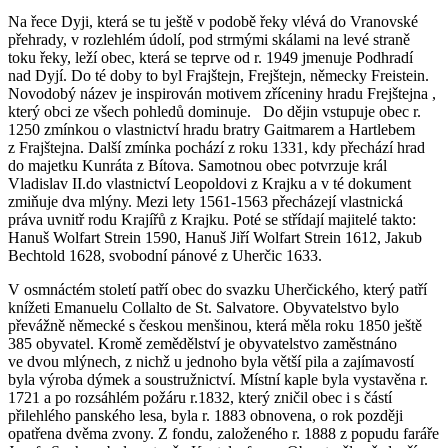
Na řece Dyji, která se tu ještě v podobě řeky vlévá do Vranovské
přehrady, v rozlehlém údolí, pod strmými skálami na levé straně
toku řeky, leží obec, která se teprve od r. 1949 jmenuje Podhradí
nad Dyjí. Do té doby to byl Frajštejn, Frejštejn, německy Freistein.
Novodobý název je inspirován motivem zříceniny hradu Frejštejna ,
který obci ze všech pohledů dominuje. Do dějin vstupuje obec r.
1250 zmínkou o vlastnictví hradu bratry Gaitmarem a Hartlebem
z Frajštejna. Další zmínka pochází z roku 1331, kdy přechází hrad
do majetku Kunráta z Bítova. Samotnou obec potvrzuje král
Vladislav II.do vlastnictví Leopoldovi z Krajku a v té dokument
zmiňuje dva mlýny. Mezi lety 1561-1563 přecházejí vlastnická
práva uvnitř rodu Krajířů z Krajku. Poté se střídají majitelé takto:
Hanuš Wolfart Strein 1590, Hanuš Jiří Wolfart Strein 1612, Jakub
Bechtold 1628, svobodní pánové z Uherčic 1633.
V osmnáctém století patří obec do svazku Uherčického, který patří
knížeti Emanuelu Collalto de St. Salvatore. Obyvatelstvo bylo
převážně německé s českou menšinou, která měla roku 1850 ještě
385 obyvatel. Kromě zemědělství je obyvatelstvo zaměstnáno
ve dvou mlýnech, z nichž u jednoho byla větší pila a zajímavostí
byla výroba dýmek a soustružnictví. Místní kaple byla vystavěna r.
1721 a po rozsáhlém požáru r.1832, který zničil obec i s částí
přilehlého panského lesa, byla r. 1883 obnovena, o rok později
opatřena dvěma zvony. Z fondu, založeného r. 1888 z popudu faráře