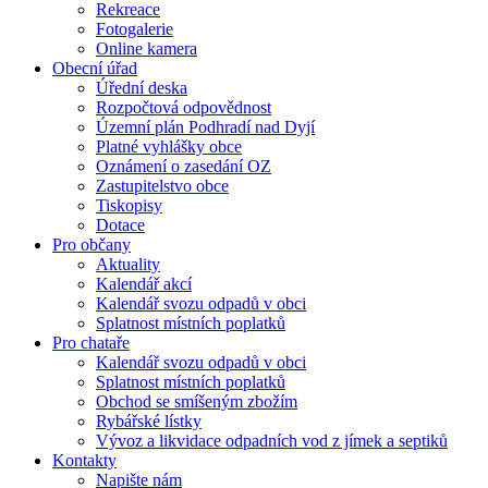
Rekreace
Fotogalerie
Online kamera
Obecní úřad
Úřední deska
Rozpočtová odpovědnost
Územní plán Podhradí nad Dyjí
Platné vyhlášky obce
Oznámení o zasedání OZ
Zastupitelstvo obce
Tiskopisy
Dotace
Pro občany
Aktuality
Kalendář akcí
Kalendář svozu odpadů v obci
Splatnost místních poplatků
Pro chataře
Kalendář svozu odpadů v obci
Splatnost místních poplatků
Obchod se smíšeným zbožím
Rybářské lístky
Vývoz a likvidace odpadních vod z jímek a septiků
Kontakty
Napište nám