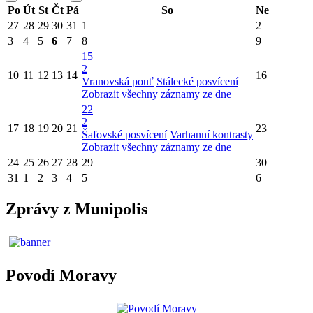
Po
Út
St
Čt
Pá
So
Ne
27
28
29
30
31
1
2
3
4
5
6
7
8
9
15
2
10
11
12
13
14
16
Vranovská pouť
Stálecké posvícení
Zobrazit všechny záznamy ze dne
22
2
17
18
19
20
21
23
Šafovské posvícení
Varhanní kontrasty
Zobrazit všechny záznamy ze dne
24
25
26
27
28
29
30
31
1
2
3
4
5
6
Zprávy z Munipolis
Povodí Moravy