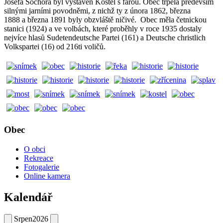
Josefa Sochora byl vystavěn Kostel s farou. Obec trpěla především
silnými jarními povodněmi, z nichž ty z února 1862, března
1888 a března 1891 byly obzvláště ničivé. Obec měla četnickou
stanici (1924) a ve volbách, které proběhly v roce 1935 dostaly
nejvíce hlasů Sudetendeutsche Partei (161) a Deutsche christlich
Volkspartei (16) od 216ti voličů.
Obec
O obci
Rekreace
Fotogalerie
Online kamera
Kalendář
Srpen
2026