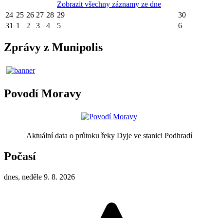
Zobrazit všechny záznamy ze dne
24
25
26
27
28
29
30
31
1
2
3
4
5
6
Zprávy z Munipolis
Povodí Moravy
Aktuální data o průtoku řeky Dyje ve stanici Podhradí
Počasí
dnes, neděle 9. 8. 2026