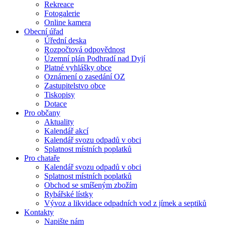
Rekreace
Fotogalerie
Online kamera
Obecní úřad
Úřední deska
Rozpočtová odpovědnost
Územní plán Podhradí nad Dyjí
Platné vyhlášky obce
Oznámení o zasedání OZ
Zastupitelstvo obce
Tiskopisy
Dotace
Pro občany
Aktuality
Kalendář akcí
Kalendář svozu odpadů v obci
Splatnost místních poplatků
Pro chataře
Kalendář svozu odpadů v obci
Splatnost místních poplatků
Obchod se smíšeným zbožím
Rybářské lístky
Vývoz a likvidace odpadních vod z jímek a septiků
Kontakty
Napište nám