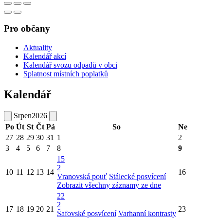
Pro občany
Aktuality
Kalendář akcí
Kalendář svozu odpadů v obci
Splatnost místních poplatků
Kalendář
Srpen
2026
Po
Út
St
Čt
Pá
So
Ne
27
28
29
30
31
1
2
3
4
5
6
7
8
9
15
2
10
11
12
13
14
16
Vranovská pouť
Stálecké posvícení
Zobrazit všechny záznamy ze dne
22
2
17
18
19
20
21
23
Šafovské posvícení
Varhanní kontrasty