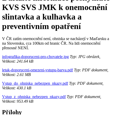
KVS SVS JMK k onemocnění
slintavka a kulhavka a
preventivním opatření
V ČR zatím onemocnění není, ohniska se nacházejí v Maďarsku a
na Slovensku, cca 100km od hranic ČR. Na lidi onemocnění
přenosné NENÍ.
infografika-doporuceni-pro-chovatele.jpg
Typ: JPG obrázek,
Velikost: 241.64 kB
letak-doporuceni-omezeni-vstupu-barva.pdf
Typ: PDF dokument,
Velikost: 2.61 MB
Vstup_do_ohniska_nebezpen_nkazy.pdf
Typ: PDF dokument,
Velikost: 430.1 kB
Vstup_z_ohniska_nebezpen_nkazy.pdf
Typ: PDF dokument,
Velikost: 953.49 kB
Přílohy