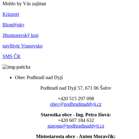
Mohlo by Vás zajímat
Krizport
Blondýnky
Jihomoravský kraj
navštivte Vranovsko
SMS ČR
Obec Podhradí nad Dyjí
Podhradí nad Dyjí 57, 671 06 Šafov
+420 515 297 098
obec@podhradinaddyji.cz
Starostka obce - Ing. Petra Išová:
+420 607 184 632
starosta@podhradinaddyji.cz
Místostarosta obce - Anton Moravčík: