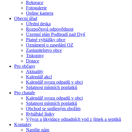
Rekreace
Fotogalerie
Online kamera
Obecní úřad
Úřední deska
Rozpočtová odpovědnost
Územní plán Podhradí nad Dyjí
Platné vyhlášky obce
Oznámení o zasedání OZ
Zastupitelstvo obce
Tiskopisy
Dotace
Pro občany
Aktuality
Kalendář akcí
Kalendář svozu odpadů v obci
Splatnost místních poplatků
Pro chataře
Kalendář svozu odpadů v obci
Splatnost místních poplatků
Obchod se smíšeným zbožím
Rybářské lístky
Vývoz a likvidace odpadních vod z jímek a septiků
Kontakty
Napište nám