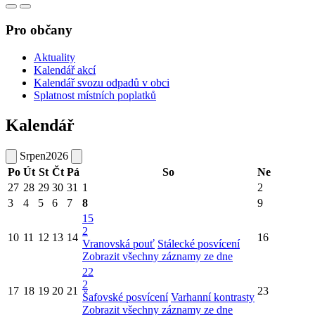
Pro občany
Aktuality
Kalendář akcí
Kalendář svozu odpadů v obci
Splatnost místních poplatků
Kalendář
Srpen
2026
Po
Út
St
Čt
Pá
So
Ne
27
28
29
30
31
1
2
3
4
5
6
7
8
9
15
2
10
11
12
13
14
16
Vranovská pouť
Stálecké posvícení
Zobrazit všechny záznamy ze dne
22
2
17
18
19
20
21
23
Šafovské posvícení
Varhanní kontrasty
Zobrazit všechny záznamy ze dne