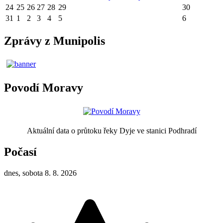
24
25
26
27
28
29
30
31
1
2
3
4
5
6
Zprávy z Munipolis
Povodí Moravy
Aktuální data o průtoku řeky Dyje ve stanici Podhradí
Počasí
dnes, sobota 8. 8. 2026