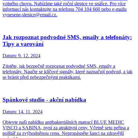
volného chovu. Nabízíme také roční slepice ve snášce. Pro více
informací nás kontaktujte na telefonu 704 104 660 nebo e-mailu
vynesene-slepice@email.cz.
Jak rozpoznat podvodné SMS, emaily a telefonáty:
Tipy a varování
Datum:
9. 12. 2024
Zjistěte, jak bezpečně rozpoznat podvodné SMS, emaily a
telefonáty. Naučte se klíčové signály, které naznačují podvod, a jak
se bránit před nebezpečnými praktikami.
Spánkové studio - akční nabídka
Datum:
14. 11. 2024
Objevte naši nabídku antibakteriálních matrací BLUE MEDIC
VISCO a SABINA, nyní za atraktivní ceny. Včetně setu peřina a
polštář za zvýhodněnou cenu. Nepropásněte šanci na zdravější