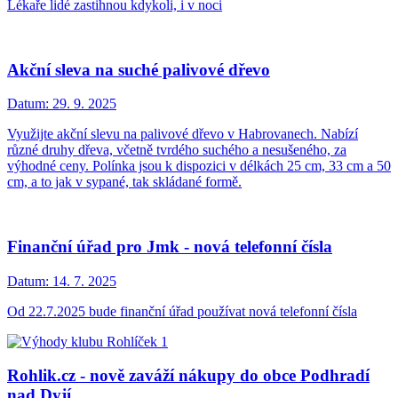
Lékaře lidé zastihnou kdykoli, i v noci
Akční sleva na suché palivové dřevo
Datum:
29. 9. 2025
Využijte akční slevu na palivové dřevo v Habrovanech. Nabízí
různé druhy dřeva, včetně tvrdého suchého a nesušeného, za
výhodné ceny. Polínka jsou k dispozici v délkách 25 cm, 33 cm a 50
cm, a to jak v sypané, tak skládané formě.
Finanční úřad pro Jmk - nová telefonní čísla
Datum:
14. 7. 2025
Od 22.7.2025 bude finanční úřad používat nová telefonní čísla
Rohlik.cz - nově zaváží nákupy do obce Podhradí
nad Dyjí