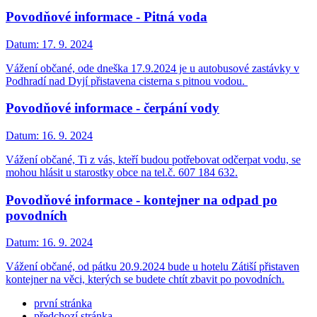
Povodňové informace - Pitná voda
Datum:
17. 9. 2024
Vážení občané, ode dneška 17.9.2024 je u autobusové zastávky v
Podhradí nad Dyjí přistavena cisterna s pitnou vodou.
Povodňové informace - čerpání vody
Datum:
16. 9. 2024
Vážení občané, Ti z vás, kteří budou potřebovat odčerpat vodu, se
mohou hlásit u starostky obce na tel.č. 607 184 632.
Povodňové informace - kontejner na odpad po
povodních
Datum:
16. 9. 2024
Vážení občané, od pátku 20.9.2024 bude u hotelu Zátiší přistaven
kontejner na věci, kterých se budete chtít zbavit po povodních.
první stránka
předchozí stránka