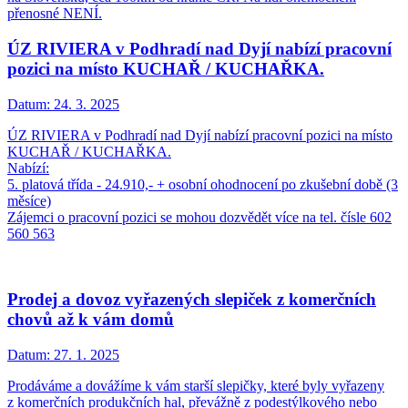
přenosné NENÍ.
ÚZ RIVIERA v Podhradí nad Dyjí nabízí pracovní
pozici na místo KUCHAŘ / KUCHAŘKA.
Datum:
24. 3. 2025
ÚZ RIVIERA v Podhradí nad Dyjí nabízí pracovní pozici na místo
KUCHAŘ / KUCHAŘKA.
Nabízí:
5. platová třída - 24.910,- + osobní ohodnocení po zkušební době (3
měsíce)
Zájemci o pracovní pozici se mohou dozvědět více na tel. čísle 602
560 563
Prodej a dovoz vyřazených slepiček z komerčních
chovů až k vám domů
Datum:
27. 1. 2025
Prodáváme a dovážíme k vám starší slepičky, které byly vyřazeny
z komerčních produkčních hal, převážně z podestýlkového nebo