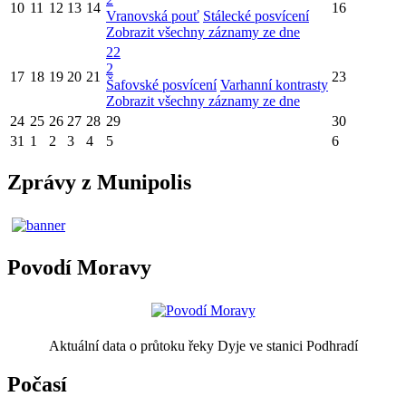
10
11
12
13
14
16
Vranovská pouť
Stálecké posvícení
Zobrazit všechny záznamy ze dne
22
2
17
18
19
20
21
23
Šafovské posvícení
Varhanní kontrasty
Zobrazit všechny záznamy ze dne
24
25
26
27
28
29
30
31
1
2
3
4
5
6
Zprávy z Munipolis
Povodí Moravy
Aktuální data o průtoku řeky Dyje ve stanici Podhradí
Počasí