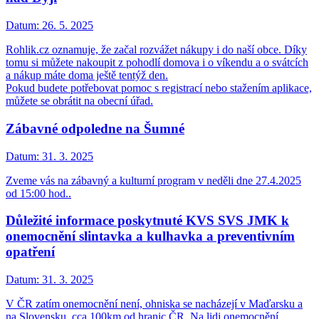
Datum:
26. 5. 2025
Rohlik.cz oznamuje, že začal rozvážet nákupy i do naší obce. Díky
tomu si můžete nakoupit z pohodlí domova i o víkendu a o svátcích
a nákup máte doma ještě tentýž den.
Pokud budete potřebovat pomoc s registrací nebo stažením aplikace,
můžete se obrátit na obecní úřad.
Zábavné odpoledne na Šumné
Datum:
31. 3. 2025
Zveme vás na zábavný a kulturní program v neděli dne 27.4.2025
od 15:00 hod..
Důležité informace poskytnuté KVS SVS JMK k
onemocnění slintavka a kulhavka a preventivním
opatření
Datum:
31. 3. 2025
V ČR zatím onemocnění není, ohniska se nacházejí v Maďarsku a
na Slovensku, cca 100km od hranic ČR. Na lidi onemocnění