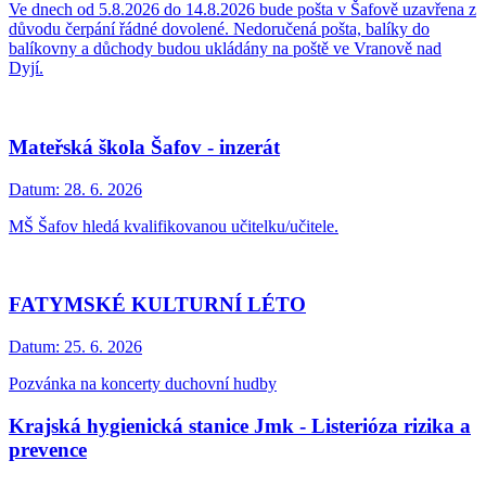
Ve dnech od 5.8.2026 do 14.8.2026 bude pošta v Šafově uzavřena z
důvodu čerpání řádné dovolené. Nedoručená pošta, balíky do
balíkovny a důchody budou ukládány na poště ve Vranově nad
Dyjí.
Mateřská škola Šafov - inzerát
Datum:
28. 6. 2026
MŠ Šafov hledá kvalifikovanou učitelku/učitele.
FATYMSKÉ KULTURNÍ LÉTO
Datum:
25. 6. 2026
Pozvánka na koncerty duchovní hudby
Krajská hygienická stanice Jmk - Listerióza rizika a
prevence