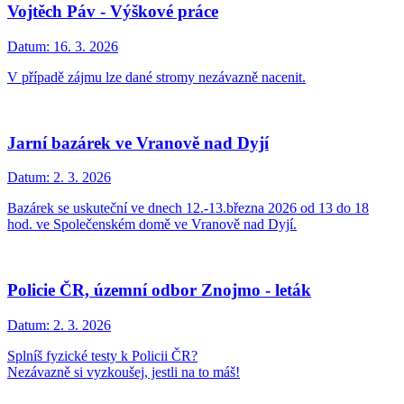
Vojtěch Páv - Výškové práce
Datum:
16. 3. 2026
V případě zájmu lze dané stromy nezávazně nacenit.
Jarní bazárek ve Vranově nad Dyjí
Datum:
2. 3. 2026
Bazárek se uskuteční ve dnech 12.-13.března 2026 od 13 do 18
hod. ve Společenském domě ve Vranově nad Dyjí.
Policie ČR, územní odbor Znojmo - leták
Datum:
2. 3. 2026
Splníš fyzické testy k Policii ČR?
Nezávazně si vyzkoušej, jestli na to máš!