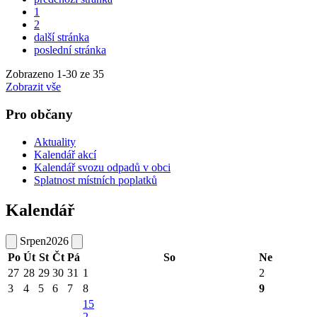
1
2
další stránka
poslední stránka
Zobrazeno
1
-
30
ze 35
Zobrazit vše
Pro občany
Aktuality
Kalendář akcí
Kalendář svozu odpadů v obci
Splatnost místních poplatků
Kalendář
Srpen
2026
Po
Út
St
Čt
Pá
So
Ne
27
28
29
30
31
1
2
3
4
5
6
7
8
9
15
2