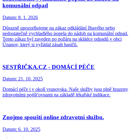
komunální odpad
Datum:
8. 1. 2026
Důrazně upozorňujeme na zákaz odkládání žhavého nebo
nedostatečně vychladlého popela do nádob na komunální odpad.
Tento zákaz byl zaveden po požáru na skládce odpadů v obci
Únanov, který si vyžádal zásah hasičů.
SESTŘIČKA.CZ - DOMÁCÍ PÉČE
Datum:
21. 10. 2025
Domácí péče i v okolí vranovska. Naše služby jsou plně hrazeny
zdravotními pojišťovnami na základě lékařské indikace.
Znojmo spouští online zdravotní službu.
Datum:
6. 10. 2025