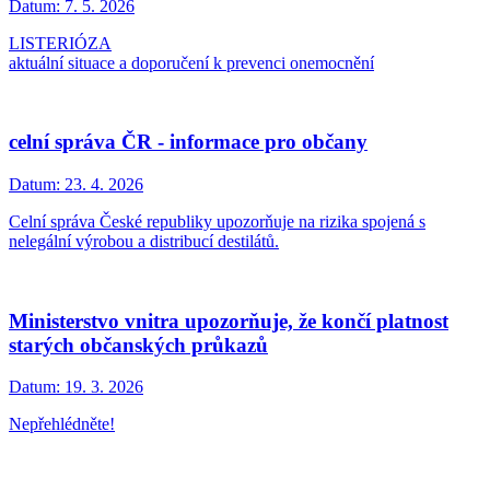
Datum:
7. 5. 2026
LISTERIÓZA
aktuální situace a doporučení k prevenci onemocnění
celní správa ČR - informace pro občany
Datum:
23. 4. 2026
Celní správa České republiky upozorňuje na rizika spojená s
nelegální výrobou a distribucí destilátů.
Ministerstvo vnitra upozorňuje, že končí platnost
starých občanských průkazů
Datum:
19. 3. 2026
Nepřehlédněte!