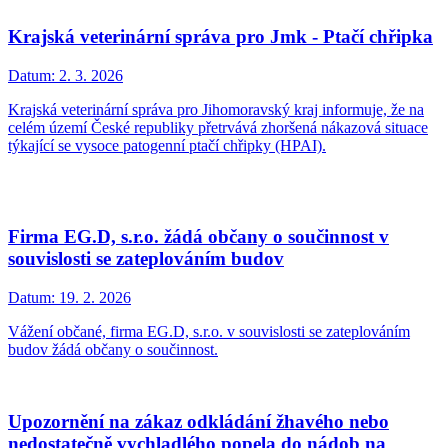
Krajská veterinární správa pro Jmk - Ptačí chřipka
Datum:
2. 3. 2026
Krajská veterinární správa pro Jihomoravský kraj informuje, že na
celém území České republiky přetrvává zhoršená nákazová situace
týkající se vysoce patogenní ptačí chřipky (HPAI).
Firma EG.D, s.r.o. žádá občany o součinnost v
souvislosti se zateplováním budov
Datum:
19. 2. 2026
Vážení občané, firma EG.D, s.r.o. v souvislosti se zateplováním
budov žádá občany o součinnost.
Upozornění na zákaz odkládání žhavého nebo
nedostatečně vychladlého popela do nádob na