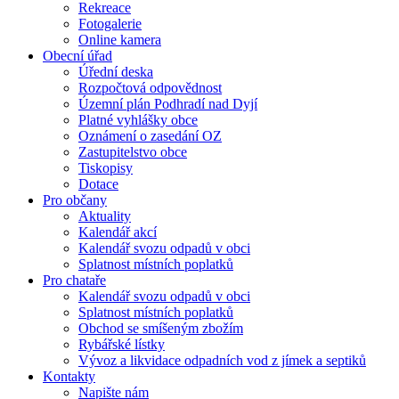
Rekreace
Fotogalerie
Online kamera
Obecní úřad
Úřední deska
Rozpočtová odpovědnost
Územní plán Podhradí nad Dyjí
Platné vyhlášky obce
Oznámení o zasedání OZ
Zastupitelstvo obce
Tiskopisy
Dotace
Pro občany
Aktuality
Kalendář akcí
Kalendář svozu odpadů v obci
Splatnost místních poplatků
Pro chataře
Kalendář svozu odpadů v obci
Splatnost místních poplatků
Obchod se smíšeným zbožím
Rybářské lístky
Vývoz a likvidace odpadních vod z jímek a septiků
Kontakty
Napište nám